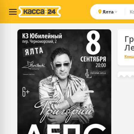
Ялта
Г
Л
Конц