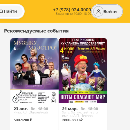
+7 (978) 024-0000
Найти
Войти
Ежедневно 10:00–18:00
Рекомендуемые события
23 авг.
Вс. 18:00
21 мар.
Вс. 18:00
Ялта, КЗ Юбилейный
Ялта, Ялтинский театр
имени А.П. Чехова
500-1200 ₽
2800-3600 ₽