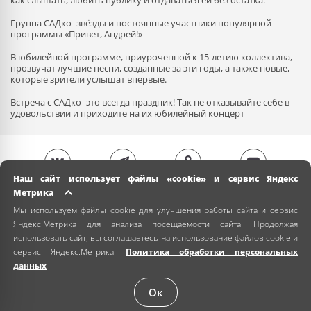
как слышать, любить публику и отдаваться ей без остатка.
Группа САДко- звёзды и постоянные участники популярной
программы «Привет, Андрей!»
В юбилейной программе, приуроченной к 15-летию коллектива,
прозвучат лучшие песни, созданные за эти годы, а также новые,
которые зрители услышат впервые.
Встреча с САДко -это всегда праздник! Так не отказывайте себе в
удовольствии и приходите на их юбилейный концерт
Наш сайт использует файлы «cookie» и сервис Яндекс
Метрика
Мы используем файлы cookie для улучшения работы сайта и сервис
Яндекс.Метрика для анализа посещаемости сайта. Продолжая
использовать сайт, вы соглашаетесь на использование файлов cookie и
сервис Яндекс.Метрика.
Политика обработки персональных
данных
Ок