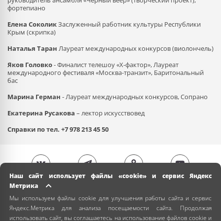
руководитель ансамбля «Черный веер» (творческий проект),
фортепиано
Елена Соколик
Заслуженный работник культуры Республики
Крым (скрипка)
Наталья Таран
Лауреат международных конкурсов (виолончель)
Яков Головко
-
Финалист телешоу «Х-фактор», Лауреат
международного фестиваля «Москва-транзит»,
Баритональный
бас
Марина Герман
-
Лауреат международных конкурсов,
Сопрано
Екатерина Русакова
– лектор искусствовед
Справки по тел. +7 978 213 45 50
Наш сайт использует файлы «cookie» и сервис Яндекс
Метрика
Мы используем файлы cookie для улучшения работы сайта и сервис
Яндекс.Метрика для анализа посещаемости сайта. Продолжая
использовать сайт, вы соглашаетесь на использование файлов cookie и