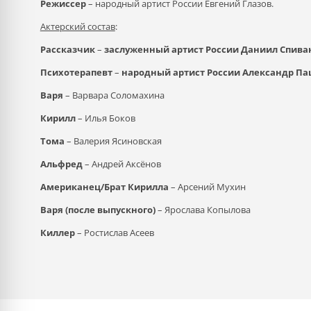
Режиссер
– народный артист России Евгений Глазов.
Актерский состав
:
Рассказчик
–
заслуженный артист России
Даниил Спива
Психотерапевт
–
народный артист России
Александр Па
Варя
– Варвара Соломахина
Кирилл
– Илья Боков
Тома
– Валерия Ясиновская
Альфред
– Андрей Аксёнов
Американец/Брат Кирилла
– Арсений Мухин
Варя (после выпускного)
– Ярослава Копылова
Киллер
– Ростислав Асеев