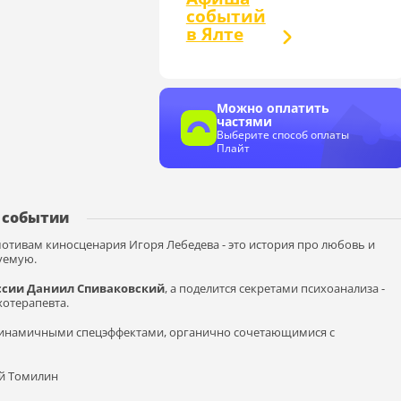
событий
в Ялте
Можно оплатить
частями
Выберите способ оплаты
Плайт
 событии
мотивам киносценария Игоря Лебедева - это история про любовь и
уемую.
ссии Даниил Спиваковский
, а поделится секретами психоанализа -
ихотерапевта.
динамичными спецэффектами, органично сочетающимися с
ий Томилин