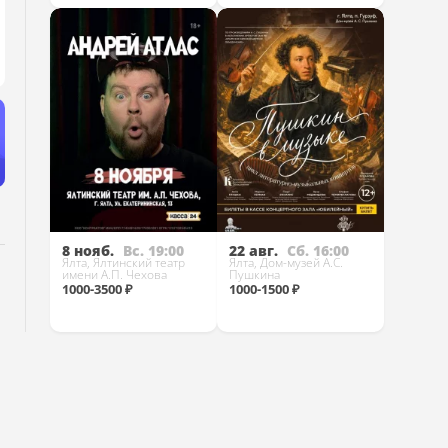
Купить
Купить
8 нояб.
Вс. 19:00
22 авг.
Сб. 16:00
Ялта, Ялтинский театр
Ялта, Дом-музей А.С.
имени А.П. Чехова
Пушкина
1000-3500 ₽
1000-1500 ₽
Купить
Купить