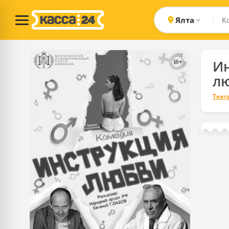
Ялта
И
л
Теат