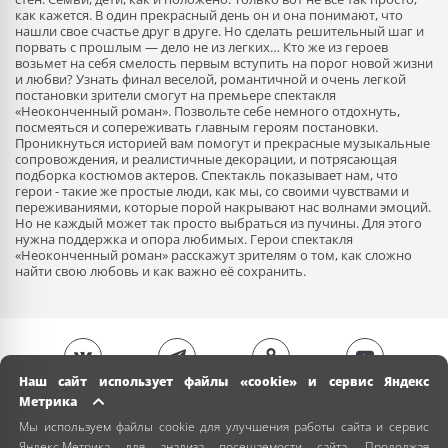
как кажется. В один прекрасный день он и она понимают, что
нашли свое счастье друг в друге. Но сделать решительный шаг и
порвать с прошлым — дело не из легких… Кто же из героев
возьмет на себя смелость первым вступить на порог новой жизни
и любви? Узнать финал веселой, романтичной и очень легкой
постановки зрители смогут на премьере спектакля
«Неоконченный роман». Позвольте себе немного отдохнуть,
посмеяться и сопереживать главным героям постановки.
Проникнуться историей вам помогут и прекрасные музыкальные
сопровождения, и реалистичные декорации, и потрясающая
подборка костюмов актеров. Спектакль показывает нам, что
герои - такие же простые люди, как мы, со своими чувствами и
переживаниями, которые порой накрывают нас волнами эмоций.
Но не каждый может так просто выбраться из пучины. Для этого
нужна поддержка и опора любимых. Герои спектакля
«Неоконченный роман» расскажут зрителям о том, как сложно
найти свою любовь и как важно её сохранить.
Наш сайт использует файлы «cookie» и сервис Яндекс
Метрика
Мы используем файлы cookie для улучшения работы сайта и сервис
Яндекс.Метрика для анализа посещаемости сайта. Продолжая