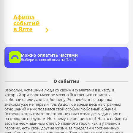
Афиша
событий
в Ялте
Можно оплатить частями
Выберите способ оплаты Плайт
О событии
Взрослые, успешные люди со своими скелетами в шкафу, в
который при форс-мажоре можно быстренько спрятать
любовника или даже любовницу. Эта необычная парочка
знакома уже не первый год. За долгое время весьма странных
отношений у них появился свой особый любовный обычай.
Встречи в скрытом от посторонних глаз отеле для уединения и
разговоров по душам. Но к чему такое таинство? На это найдется
весьма неожиданный ответ. У главного героя, как и у главной
героини, есть свои, другие жизни, за пределами гостиничных
стен. Семьи, дети, как и положено. Только вот не всё так просто,