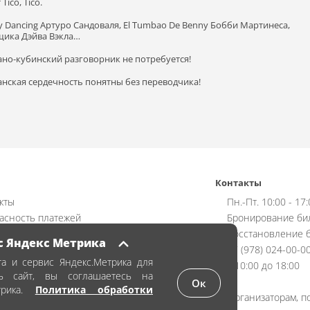
ico, Tico.
ly Dancing Артуро Сандоваля, El Tumbao De Benny Бобби Мартинеса,
нщика Дэйва Вэкла…
но-кубинский разговорник не потребуется!
банская сердечность понятны без переводчика!
Контакты
кты
Пн.-Пт. 10:00 - 17
асность платежей
Бронирование би
ат
Восстановление б
с Яндекс Метрика
чная оферта
+7 (978) 024-00-0
а и сервис Яндекс.Метрика для
ика обработки персональных данных
с 10:00 до 18:00
ть сайт, вы соглашаетесь на
аказать билет
Ок
трика.
Политика обработки
Организаторам, п