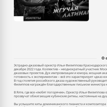
О 
Эстрадно-джазовый оркестр Ильи Филиппова Краснодарског
декабре 2022 года. Коллектив – неоднократный участник Мо
джазовых проектов. Дух импровизации и юмора, мощная акад
готовность к экспериментам – всё это характеризует «джаз 
В год столетия российского джаза художественный руководи
Филиппов награждён благодарственным письмом министра к
В Ялте, где все «любят погорячее», Оркестр Ильи Филиппова
прозвучат обжигающие кубинские ритмы, настоянные на душ
Вы услышите хиты доминиканского пианиста и композитора