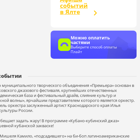
событий
в Ялте
Можно оплатить
частями
Выберите способ оплаты
Плайт
событии
о муниципального творческого объединения «Премьера» основан в
сковского джазового фестиваля, крупнейших отечественных
емическая база и фестивальный драйв, слияние культур и
южной волны», ярчайшим представителем которого является оркестр.
тель оркестра заслуженный артист Краснодарского края Илья
ультуры России.
 обещает задать жару! В программе «Кубано-кубинский джаз»
евной кубанской закваске!
 Мишеля Камило, «подсадившего» на би-боп латиноамериканские