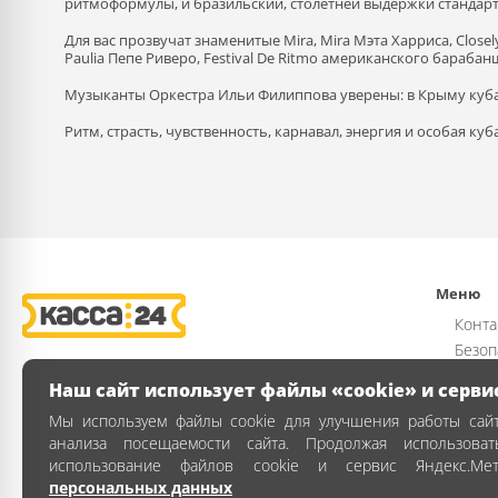
ритмоформулы, и бразильский, столетней выдержки стандарт T
Для вас прозвучат знаменитые Mira, Mira Мэта Харриса, Close
Paulia Пепе Риверо, Festival De Ritmo американского бараба
Музыканты Оркестра Ильи Филиппова уверены: в Крыму куба
Ритм, страсть, чувственность, карнавал, энергия и особая ку
Меню
Конта
Безоп
Возвр
Наш сайт использует файлы «cookie» и серви
Публи
Мы используем файлы cookie для улучшения работы сайт
Полит
анализа посещаемости сайта. Продолжая использова
Как з
использование файлов cookie и сервис Яндекс.Ме
персональных данных