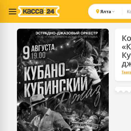
Ялта
К
«К
К
д
Теат