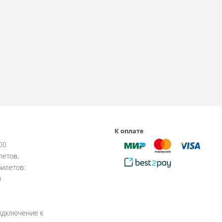
К оплате
:00
летов,
илетов:
0
одключение к