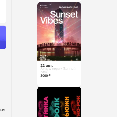
Купить
22 авг.
Ялта, Winepark (Винный
парк)
3000 ₽
Купить
рым