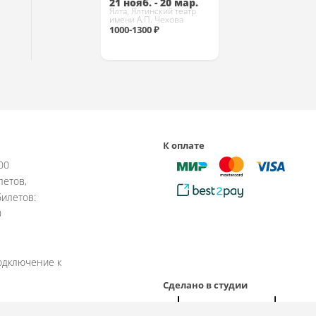
21 нояб. - 20 мар.
Ялта, Ялтинский театр
имени А.П. Чехова
1000-1300 ₽
Купить
К оплате
:00
летов,
илетов:
0
одключение к
Сделано в студии
рабочие дни.