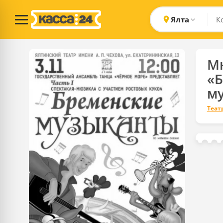
Ялта
​М
«
м
Теат