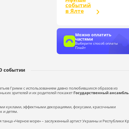
событий
в Ялте
Можно оплатить
частями
Выберите способ оплаты
Плайт
О событии
тьев Гримм с использованием давно полюбившихся образов из
еньких зрителей и их родителей покажет
Государственный ансамбль
ыми куклами, эффектными декорациями, фокусами, красочными
к и детям.
 танца «Черное море» – заслуженный артист Украины и Республики К