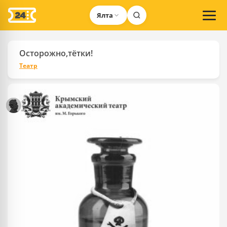
Ялта
Осторожно,тётки!
Театр