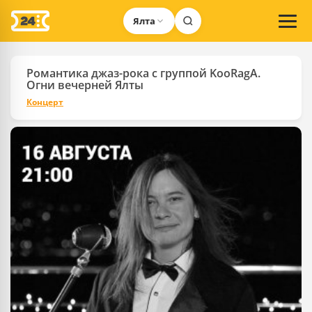
Ялта
Романтика джаз-рока с группой KooRagA.
Огни вечерней Ялты
Концерт