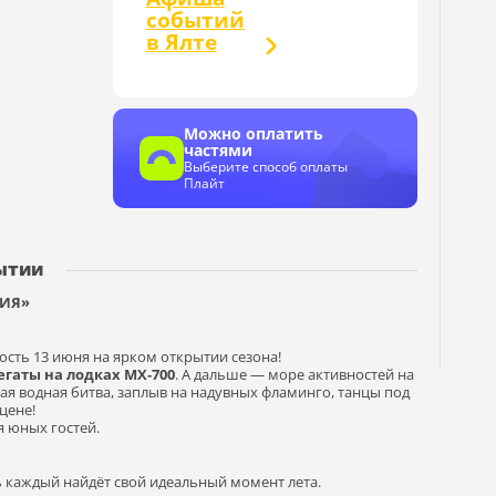
событий
в Ялте
Можно оплатить
частями
Выберите способ оплаты
Плайт
ытии
РИЯ»
ость 13 июня на ярком открытии сезона!
егаты на лодках MX‑700
. А дальше — море активностей на
ая водная битва, заплыв на надувных фламинго, танцы под
сцене!
я юных гостей.
сь каждый найдёт свой идеальный момент лета.