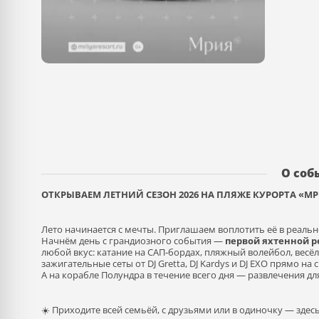
О соб
ОТКРЫВАЕМ ЛЕТНИЙ СЕЗОН 2026 НА ПЛЯЖЕ КУРОРТА «М
Лето начинается с мечты. Приглашаем воплотить её в реальн
Начнём день с грандиозного события —
первой яхтенной р
любой вкус: катание на САП‑бордах, пляжный волейбол, весёл
зажигательные сеты от DJ Gretta, DJ Kardys и DJ EXO прямо на 
А на корабле Полундра в течение всего дня — развлечения дл
☀️ Приходите всей семьёй, с друзьями или в одиночку — зде