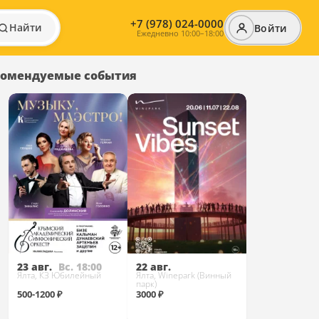
+7 (978) 024-0000
Найти
Войти
Ежедневно 10:00–18:00
комендуемые события
23 авг.
Вс. 18:00
22 авг.
Ялта, КЗ Юбилейный
Ялта, Winepark (Винный
парк)
500-1200 ₽
3000 ₽