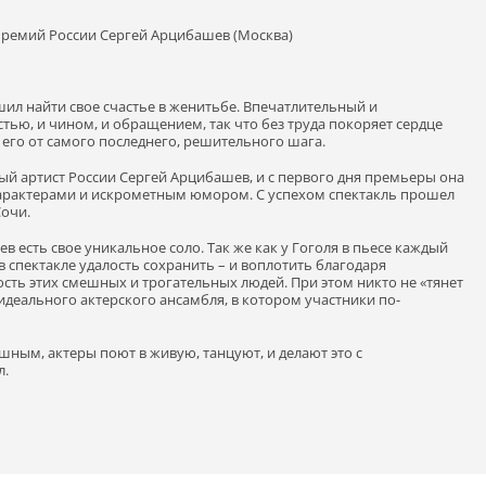
 премий России Сергей Арцибашев (Москва)
л найти свое счастье в женитьбе. Впечатлительный и
ью, и чином, и обращением, так что без труда покоряет сердце
 его от самого последнего, решительного шага.
й артист России Сергей Арцибашев, и с первого дня премьеры она
характерами и искрометным юмором. С успехом спектакль прошел
Сочи.
оев есть свое уникальное соло. Так же как у Гоголя в пьесе каждый
 спектакле удалость сохранить – и воплотить благодаря
ть этих смешных и трогательных людей. При этом никто не «тянет
 идеального актерского ансамбля, в котором участники по-
ым, актеры поют в живую, танцуют, и делают это с
л.