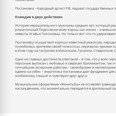
Постановка - Народный артист РФ, лауреат государственных
Комедия в двух действиях
История нерешительного мужчины средних лет, который реши
романтичный Подколесин всем хорош как жених – и внешност
невесты Агафьи Тихоновны. Но только вот что-то удерживает
Постановку осуществил хорошо известный режиссер, народны
полюбилась зрителям своей тонкостью, лиризмом, яркими 
в этом году на гастролях в Махачкале, Грозном, Ставрополе, 
Одно из главных достоинств спектакля – в том, что у всех гер
персонаж выписан с любовью и сверкает бриллиантом, так и в
тончайшим актерским работам – своеобразие и неповторимос
одеяло на себя» – энергетика постановки дает фундамент для
особенному слышат и чувствуют друг друга.
Музыкальное оформление «Женитьбы» не оставляет равнодушн
наслаждением, что моментально передается в зрительный за