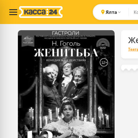
Ялта
Ж
Теат