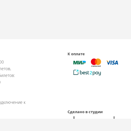
К оплате
:00
летов,
илетов:
0
одключение к
Сделано в студии
рабочие дни.