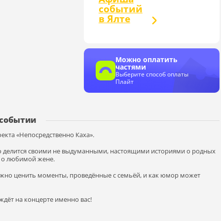
событий
в Ялте
Можно оплатить
частями
Выберите способ оплаты
Плайт
 событии
оекта «Непосредственно Каха».
но делится своими не выдуманными, настоящими историями о родных
о, о любимой жене.
важно ценить моменты, проведённые с семьёй, и как юмор может
ждёт на концерте именно вас!