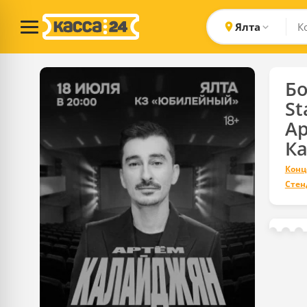
Ялта
Б
S
А
К
Конц
Стен