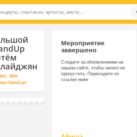
ольшой
Мероприятие
tandUp
завершено
ртём
Следите за обновлениями на
алайджян
нашем сайте, чтобы ничего не
пропустить. Переходите по
ерт
Шоу
ссылке ниже
дап (Stand-up)
Афиша