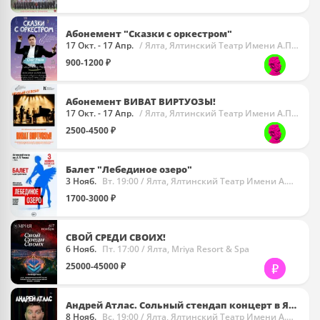
Абонемент "Сказки с оркестром"
17 Окт. - 17 Апр.
/ Ялта, Ялтинский Театр Имени А.П. Чехова
900-1200 ₽
Абонемент ВИВАТ ВИРТУОЗЫ!
17 Окт. - 17 Апр.
/ Ялта, Ялтинский Театр Имени А.П. Чехова
2500-4500 ₽
Балет "Лебединое озеро"
3 Нояб.
Вт. 19:00
/ Ялта, Ялтинский Театр Имени А.П. Чехова
1700-3000 ₽
СВОЙ СРЕДИ СВОИХ!
6 Нояб.
Пт. 17:00
/ Ялта, Mriya Resort & Spa
25000-45000 ₽
Андрей Атлас. Сольный стендап концерт в Ялте
8 Нояб.
Вс. 19:00
/ Ялта, Ялтинский Театр Имени А.П. Чехова