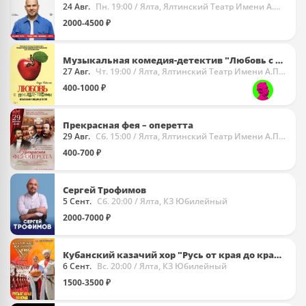
24 Авг.
Пн. 19:00
/ Ялта, Ялтинский Театр Имени А.П. Чехова
2000-4500 ₽
Музыкальная комедия-детектив "Любовь с последствиями"
27 Авг.
Чт. 19:00
/ Ялта, Ялтинский Театр Имени А.П. Чехова
400-1000 ₽
Прекрасная фея – оперетта
29 Авг.
Сб. 15:00
/ Ялта, Ялтинский Театр Имени А.П. Чехова
400-700 ₽
Сергей Трофимов
5 Сент.
Сб. 20:00
/ Ялта, КЗ Юбилейный
2000-7000 ₽
Кубанский казачий хор "Русь от края до края!"
6 Сент.
Вс. 20:00
/ Ялта, КЗ Юбилейный
1500-3500 ₽