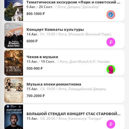
Тематическая экскурсия «Парк и советский след»
9 Авг. - 26 Сент.
/ Ялта, Дворец "Дюльбер"
800-1000 ₽
Концерт Комнаты культуры
14 Авг.
Пт. 19:00
/ Ялта, Winepark (Винный Парк)
6000 ₽
Чехов в музыке
15 Авг. - 19 Сент.
/ Ялта, Дом-Музей А.П. Чехова
500-900 ₽
Музыка эпохи романтизма
15 Авг.
Сб. 19:00
/ Ялта, Ливадийский Дворец
700-2000 ₽
БОЛЬШОЙ СТЕНДАП КОНЦЕРТ СТАС СТАРОВОЙТОВ
15 Авг.
Сб. 20:00
/ Ялта, Кинотеатр "Сатурн"