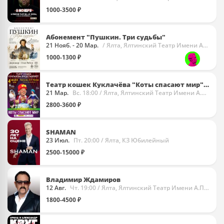
1000-3500 ₽
Абонемент "Пушкин. Три судьбы"
21 Нояб. - 20 Мар.
/ Ялта, Ялтинский Театр Имени А.П. Чехова
1000-1300 ₽
Театр кошек Куклачёва "Коты спасают мир" (Ялта)
21 Мар.
Вс. 18:00
/ Ялта, Ялтинский Театр Имени А.П. Чехова
2800-3600 ₽
SHAMAN
23 Июл.
Пт. 20:00
/ Ялта, КЗ Юбилейный
2500-15000 ₽
Владимир Ждамиров
12 Авг.
Чт. 19:00
/ Ялта, Ялтинский Театр Имени А.П. Чехова
1800-4500 ₽