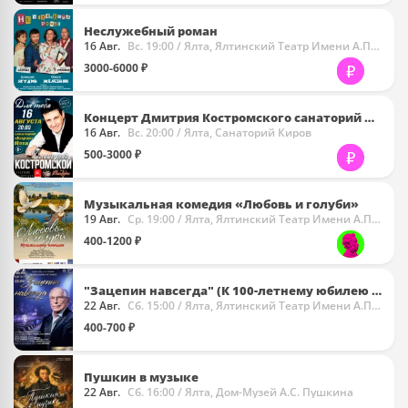
Неслужебный роман
16 Авг.
Вс. 19:00
/ Ялта, Ялтинский Театр Имени А.П. Чехова
3000-6000 ₽
Концерт Дмитрия Костромского санаторий Киров , Ялта
16 Авг.
Вс. 20:00
/ Ялта, Санаторий Киров
500-3000 ₽
Музыкальная комедия «Любовь и голуби»
19 Авг.
Ср. 19:00
/ Ялта, Ялтинский Театр Имени А.П. Чехова
400-1200 ₽
"Зацепин навсегда" (К 100-летнему юбилею А. Зацепина)
22 Авг.
Сб. 15:00
/ Ялта, Ялтинский Театр Имени А.П. Чехова
400-700 ₽
Пушкин в музыке
22 Авг.
Сб. 16:00
/ Ялта, Дом-Музей А.С. Пушкина