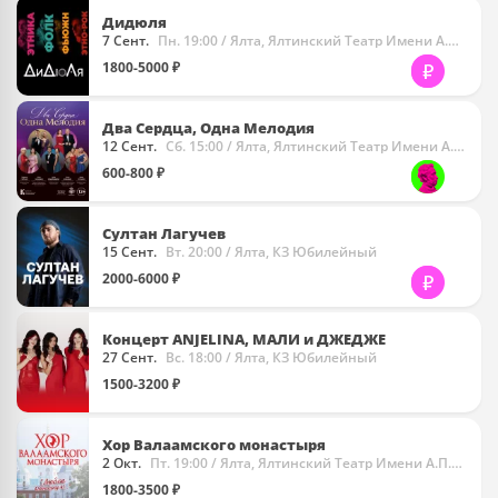
Дидюля
7 Сент.
Пн. 19:00
/ Ялта, Ялтинский Театр Имени А.П. Чехова
1800-5000 ₽
Два Сердца, Одна Мелодия
12 Сент.
Сб. 15:00
/ Ялта, Ялтинский Театр Имени А.П. Чехова
600-800 ₽
Султан Лагучев
15 Сент.
Вт. 20:00
/ Ялта, КЗ Юбилейный
2000-6000 ₽
Концерт ANJELINA, МАЛИ и ДЖЕДЖЕ
27 Сент.
Вс. 18:00
/ Ялта, КЗ Юбилейный
1500-3200 ₽
Хор Валаамского монастыря
2 Окт.
Пт. 19:00
/ Ялта, Ялтинский Театр Имени А.П. Чехова
1800-3500 ₽