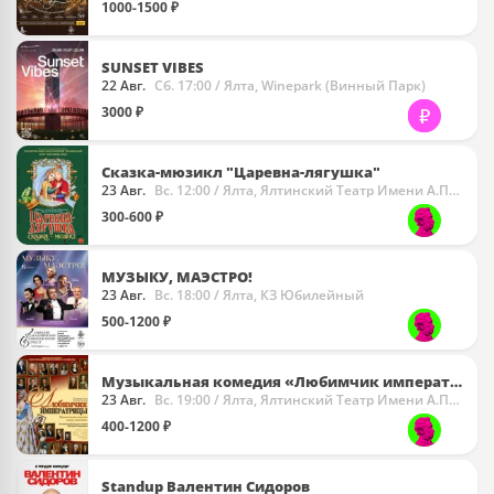
1000-1500 ₽
SUNSET VIBES
22 Авг.
Сб. 17:00
/ Ялта, Winepark (Винный Парк)
3000 ₽
Сказка-мюзикл "Царевна-лягушка"
23 Авг.
Вс. 12:00
/ Ялта, Ялтинский Театр Имени А.П. Чехова
300-600 ₽
МУЗЫКУ, МАЭСТРО!
23 Авг.
Вс. 18:00
/ Ялта, КЗ Юбилейный
500-1200 ₽
Музыкальная комедия «Любимчик императрицы»
23 Авг.
Вс. 19:00
/ Ялта, Ялтинский Театр Имени А.П. Чехова
400-1200 ₽
Standup Валентин Сидоров