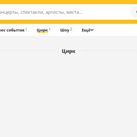
1
1
2
нес события
Цирк
Шоу
Ещё
Цирк