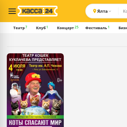
Ялта
7
1
25
1
Театр
Клуб
Концерт
Фестиваль
Биз